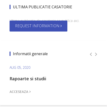
ULTIMA PUBLICATIE CASATORIE
Ultima publicatie de casatorie se publica aici.
REQUEST INFORMATION
Informatii generale
AUG 05, 2020
AUG 0
Programe si strategii
Orga
ACCESEAZA
ACCE