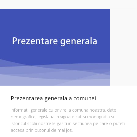
Prezentarea generala a comunei
Informatii generale cu privire la comuna noastra, date
demografice, legislatia in vigoare cat si monografia si
istoricul scolii nostre le gasiti in sectiunea pe care o puteti
accesa prin butonul de mai jos.