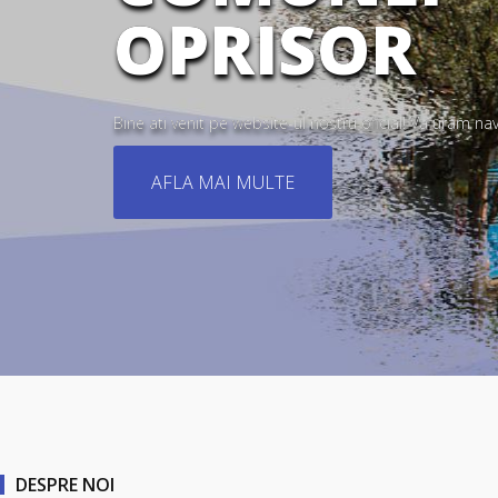
OPRISOR
Bine ati venit pe website-ul nostru oficial! Va uram na
AFLA MAI MULTE
DESPRE NOI