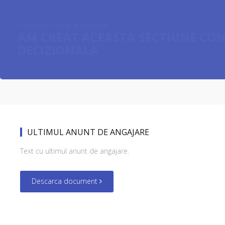
Monitorul oficial al primariei
AM CREAT ACEASTA SECTIUNE CON
DECIZIONALA
ULTIMUL ANUNT DE ANGAJARE
Text cu ultimul anunt de angajare.
Descarca document