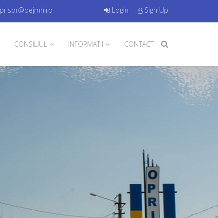
oprisor@pejmh.ro
Login
Sign Up
CONSILIUL
INFORMATII
CONTACT