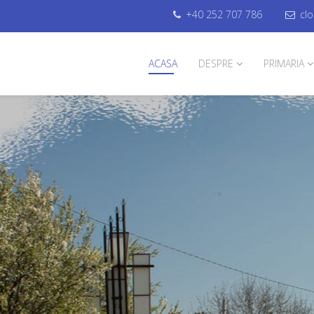
+40 252 707 786
cl
ACASA
DESPRE
PRIMARIA