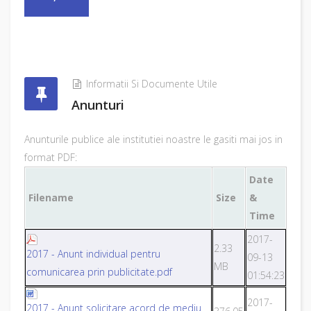
Informatii Si Documente Utile
Anunturi
Anunturile publice ale institutiei noastre le gasiti mai jos in
format PDF:
Date
Filename
Size
&
Time
2017-
2.33
2017 - Anunt individual pentru
09-13
MB
comunicarea prin publicitate.pdf
01:54:23
2017-
2017 - Anunt solicitare acord de mediu