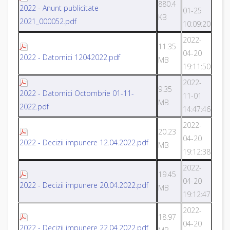
880.4
2022 - Anunt publicitate
01-25
KB
2021_000052.pdf
10:09:20
2022-
11.35
04-20
2022 - Datornici 12042022.pdf
MB
19:11:50
2022-
9.35
2022 - Datornici Octombrie 01-11-
11-01
MB
2022.pdf
14:47:46
2022-
20.23
04-20
2022 - Decizii impunere 12.04.2022.pdf
MB
19:12:38
2022-
19.45
04-20
2022 - Decizii impunere 20.04.2022.pdf
MB
19:12:47
2022-
18.97
04-20
2022 - Decizii impunere 22.04.2022.pdf