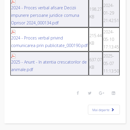
2024-
2024 - Proces verbal afisare Decizii
198.27
01-29
impunere persoane juridice comuna
KB
21:42:51
Oprisor 2024_000134.pdf
2024-
215.44
2024 - Proces verbal privind
05-10
KB
comunicarea prin publicitate_000190.pdf
17:13:45
2025-
637.07
2025 - Anunt - In atentia crescatorilor de
05-07
KB
animale.pdf
11:13:50
Mai departe