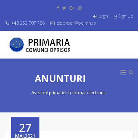
Login
Sign Up
+40 252 707 786
cloprisor@pejmh.ro
ANUNTURI
Avizierul primariei in format electronic
27
MAI,2021