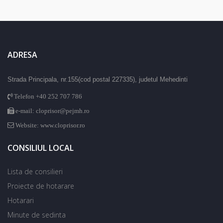
ADRESA
Strada Principala, nr.155(cod postal 227335), judetul Mehedinti
Telefon +40 252 707 786
e-mail: cloprisor@pejmh.ro
Website: www.cloprisor.ro
CONSILIUL LOCAL
Lista de consilieri
Proiecte de hotarare
Hotarari
Minute de sedinta