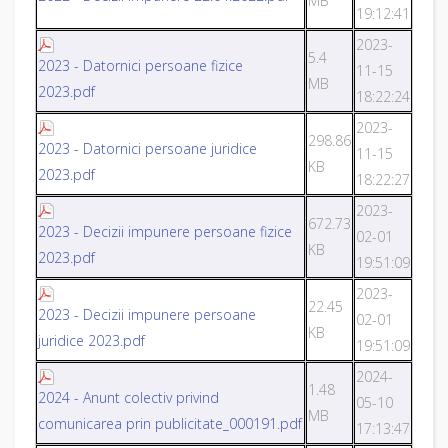
MB
19:12:41
2023-
5.4
2023 - Datornici persoane fizice
11-15
MB
2023.pdf
18:22:24
2023-
298.86
2023 - Datornici persoane juridice
11-15
KB
2023.pdf
18:22:27
2023-
672.73
2023 - Decizii impunere persoane fizice
02-01
KB
2023.pdf
19:51:09
2023-
22.45
2023 - Decizii impunere persoane
02-01
KB
juridice 2023.pdf
19:51:09
2024-
1.48
2024 - Anunt colectiv privind
05-10
MB
comunicarea prin publicitate_000191.pdf
17:13:47