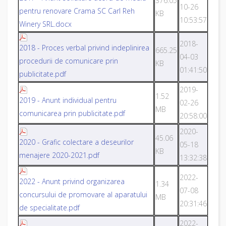
376.05
10-26
pentru renovare Crama SC Carl Reh
KB
10:53:57
Winery SRL.docx
2018-
2018 - Proces verbal privind indeplinirea
665.25
04-03
procedurii de comunicare prin
KB
01:41:50
publicitate.pdf
2019-
1.52
2019 - Anunt individual pentru
02-26
MB
comunicarea prin publicitate.pdf
20:58:00
2020-
45.06
2020 - Grafic colectare a deseurilor
05-18
KB
menajere 2020-2021.pdf
13:32:38
2022-
2022 - Anunt privind organizarea
1.34
07-08
concursului de promovare al aparatului
MB
20:31:46
de specialitate.pdf
2022-