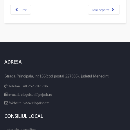
Prec
Mai departe
ADRESA
Strada Principala, nr.155(cod postal 227335), judetul Mehedinti
Telefon +40 252 707 786
e-mail: cloprisor@pejmh.ro
Website: www.cloprisor.ro
CONSILIUL LOCAL
Lista de consilieri