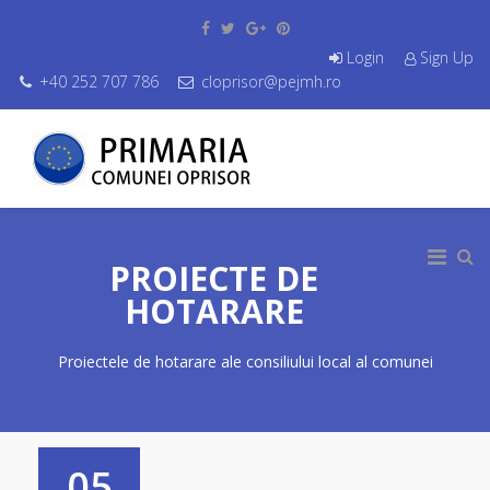
Login
Sign Up
+40 252 707 786
cloprisor@pejmh.ro
PROIECTE DE
HOTARARE
Proiectele de hotarare ale consiliului local al comunei
05